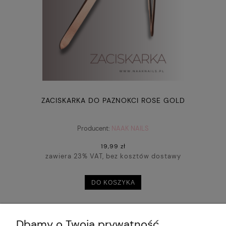
ZACISKARKA DO PAZNOKCI ROSE GOLD
Producent:
NAAK NAILS
19,99 zł
zawiera 23% VAT, bez kosztów dostawy
DO KOSZYKA
Dbamy o Twoją prywatność