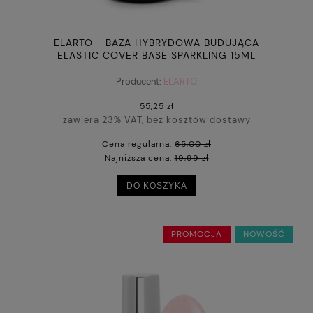
ELARTO - BAZA HYBRYDOWA BUDUJĄCA
ELASTIC COVER BASE SPARKLING 15ML
Producent:
ELARTO
55,25 zł
zawiera 23% VAT, bez kosztów dostawy
Cena regularna:
65,00 zł
Najniższa cena:
19,99 zł
DO KOSZYKA
PROMOCJA
NOWOŚĆ