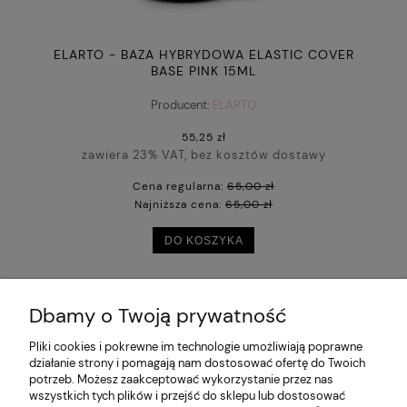
ELARTO - BAZA HYBRYDOWA ELASTIC COVER
BASE PINK 15ML
Producent:
ELARTO
55,25 zł
zawiera 23% VAT, bez kosztów dostawy
Cena regularna:
65,00 zł
Najniższa cena:
65,00 zł
DO KOSZYKA
Dbamy o Twoją prywatność
POMOC
Pliki cookies i pokrewne im technologie umożliwiają poprawne
działanie strony i pomagają nam dostosować ofertę do Twoich
potrzeb. Możesz zaakceptować wykorzystanie przez nas
MOJE KONTO
wszystkich tych plików i przejść do sklepu lub dostosować