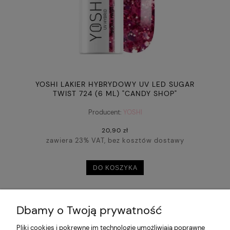
YOSHI LAKIER HYBRYDOWY UV LED SUGAR
TWIST 724 (6 ML) "CANDY SHOP"
Producent:
YOSHI
20,90 zł
zawiera 23% VAT, bez kosztów dostawy
DO KOSZYKA
Dbamy o Twoją prywatność
POMOC
Pliki cookies i pokrewne im technologie umożliwiają poprawne