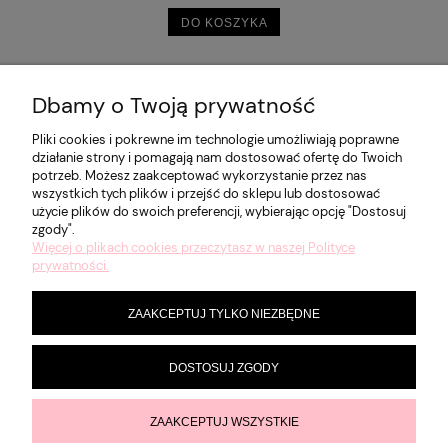
DO KOSZYKA
Dbamy o Twoją prywatność
POMOC
Pliki cookies i pokrewne im technologie umożliwiają poprawne
działanie strony i pomagają nam dostosować ofertę do Twoich
potrzeb. Możesz zaakceptować wykorzystanie przez nas
MOJE KONTO
wszystkich tych plików i przejść do sklepu lub dostosować
użycie plików do swoich preferencji, wybierając opcję "Dostosuj
zgody".
Więcej o plikach cookies przeczytasz w naszej Polityce
PŁATNOŚCI I DOSTAWA
prywatności.
ZAAKCEPTUJ TYLKO NIEZBĘDNE
INFORMACJE
DOSTOSUJ ZGODY
O NAS
ZAAKCEPTUJ WSZYSTKIE