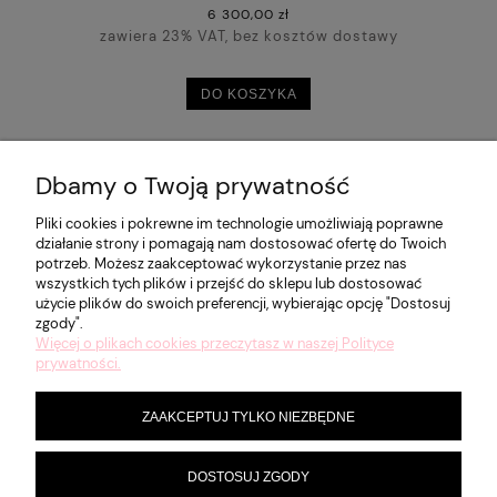
6 300,00 zł
zawiera 23% VAT, bez kosztów dostawy
DO KOSZYKA
Dbamy o Twoją prywatność
POMOC
Pliki cookies i pokrewne im technologie umożliwiają poprawne
działanie strony i pomagają nam dostosować ofertę do Twoich
potrzeb. Możesz zaakceptować wykorzystanie przez nas
MOJE KONTO
wszystkich tych plików i przejść do sklepu lub dostosować
użycie plików do swoich preferencji, wybierając opcję "Dostosuj
zgody".
Więcej o plikach cookies przeczytasz w naszej Polityce
PŁATNOŚCI I DOSTAWA
prywatności.
ZAAKCEPTUJ TYLKO NIEZBĘDNE
INFORMACJE
DOSTOSUJ ZGODY
O NAS