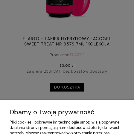
ELARTO - LAKIER HYBRYDOWY LACOGEL
SWEET TREAT NR 857S 7ML "KOLEKCJA
AWESOME BLOSSOM"
Producent:
ELARTO
33,00 zł
zawiera 23% VAT, bez kosztów dostawy
DO KOSZYKA
Dbamy o Twoją prywatność
POMOC
Pliki cookies i pokrewne im technologie umożliwiają poprawne
działanie strony i pomagają nam dostosować ofertę do Twoich
potrzeb. Możesz zaakceptować wykorzystanie przez nas