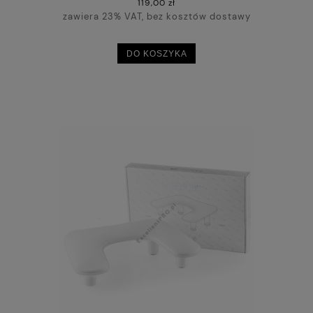
119,00 zł
zawiera 23% VAT, bez kosztów dostawy
DO KOSZYKA