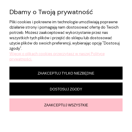
Dbamy o Twoją prywatność
POMOC
Pliki cookies i pokrewne im technologie umożliwiają poprawne
działanie strony i pomagają nam dostosować ofertę do Twoich
potrzeb. Możesz zaakceptować wykorzystanie przez nas
MOJE KONTO
wszystkich tych plików i przejść do sklepu lub dostosować
użycie plików do swoich preferencji, wybierając opcję "Dostosuj
zgody".
Więcej o plikach cookies przeczytasz w naszej Polityce
PŁATNOŚCI I DOSTAWA
prywatności.
ZAAKCEPTUJ TYLKO NIEZBĘDNE
INFORMACJE
DOSTOSUJ ZGODY
O NAS
ZAAKCEPTUJ WSZYSTKIE
POKAŻ PEŁNĄ WERSJĘ STRONY
Sklep internetowy Shoper Premium