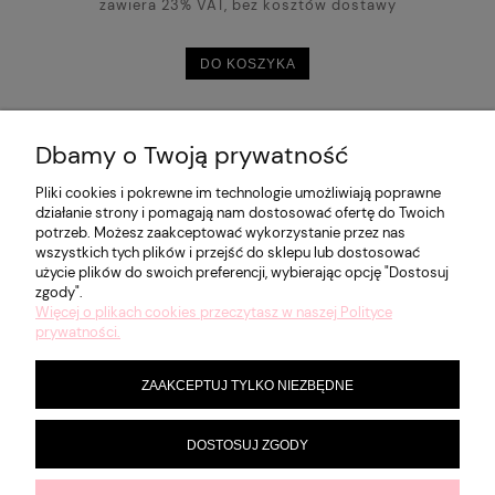
zawiera 23% VAT, bez kosztów dostawy
DO KOSZYKA
Dbamy o Twoją prywatność
POMOC
Pliki cookies i pokrewne im technologie umożliwiają poprawne
działanie strony i pomagają nam dostosować ofertę do Twoich
potrzeb. Możesz zaakceptować wykorzystanie przez nas
MOJE KONTO
wszystkich tych plików i przejść do sklepu lub dostosować
użycie plików do swoich preferencji, wybierając opcję "Dostosuj
zgody".
Więcej o plikach cookies przeczytasz w naszej Polityce
PŁATNOŚCI I DOSTAWA
prywatności.
ZAAKCEPTUJ TYLKO NIEZBĘDNE
INFORMACJE
DOSTOSUJ ZGODY
O NAS