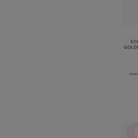
EC
GOLDE
zaw