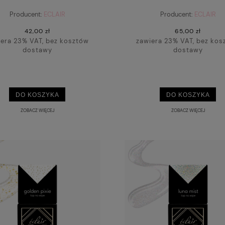
RYDOWY Z DROBINKAMI
Producent:
ECLAIR
Producent:
ECLAIR
42,00 zł
65,00 zł
iera 23% VAT, bez kosztów
zawiera 23% VAT, bez kos
dostawy
dostawy
DO KOSZYKA
DO KOSZYKA
ZOBACZ WIĘCEJ
ZOBACZ WIĘCEJ