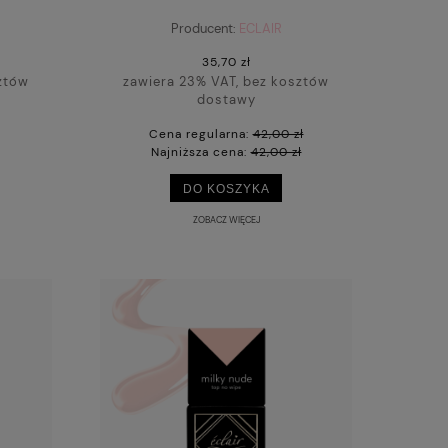
Producent:
ECLAIR
35,70 zł
ztów
zawiera 23% VAT, bez kosztów
dostawy
Cena regularna:
42,00 zł
Najniższa cena:
42,00 zł
DO KOSZYKA
ZOBACZ WIĘCEJ