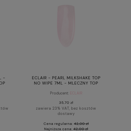
L -
ECLAIR - PEARL MILKSHAKE TOP
TOP
NO WIPE 7ML - MLECZNY TOP
HYBRYDOWY Z DROBINKAMI
Producent:
ECLAIR
35,70 zł
ztów
zawiera 23% VAT, bez kosztów
dostawy
Cena regularna:
42,00 zł
Najniższa cena:
42,00 zł