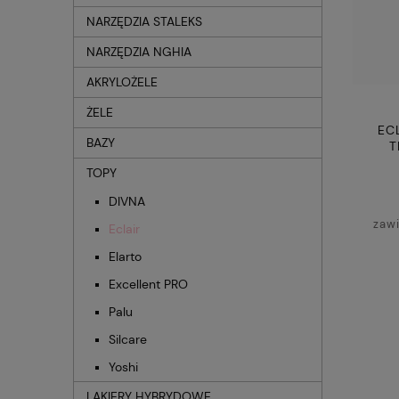
NARZĘDZIA STALEKS
NARZĘDZIA NGHIA
AKRYLOŻELE
ŻELE
EC
BAZY
T
TOPY
DIVNA
zaw
Eclair
Elarto
Excellent PRO
Palu
Silcare
Yoshi
LAKIERY HYBRYDOWE