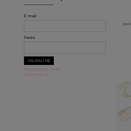
HYB
E-mail:
zaw
Hasło:
ZALOGUJ SIĘ
Nie pamiętasz hasła?
Zarejestruj się