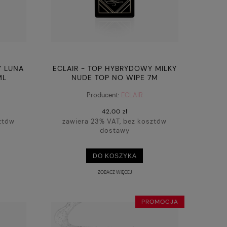
Y LUNA
ECLAIR - TOP HYBRYDOWY MILKY
ML
NUDE TOP NO WIPE 7M
Producent:
ECLAIR
42,00 zł
ztów
zawiera 23% VAT, bez kosztów
dostawy
DO KOSZYKA
ZOBACZ WIĘCEJ
PROMOCJA