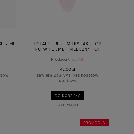
SE 7 ML
ECLAIR - BLUE MILKSHAKE TOP
NO WIPE 7ML - MLECZNY TOP
HYBRYDOWY Z DROBINKAMI
Producent:
ECLAIR
42,00 zł
ztów
zawiera 23% VAT, bez kosztów
dostawy
DO KOSZYKA
ZOBACZ WIĘCEJ
PROMOCJA