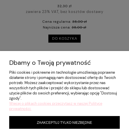
32,30 zł
zawiera 23% VAT, bez kosztów dostawy
Cena regularna:
38,00 zł
Najniższa cena:
38,00 zł
DO KOSZYKA
Dbamy o Twoją prywatność
POMOC
Pliki cookies i pokrewne im technologie umożliwiają poprawne
działanie strony i pomagają nam dostosować ofertę do Twoich
potrzeb. Możesz zaakceptować wykorzystanie przez nas
MOJE KONTO
wszystkich tych plików i przejść do sklepu lub dostosować
użycie plików do swoich preferencji, wybierając opcję "Dostosuj
zgody".
Więcej o plikach cookies przeczytasz w naszej Polityce
PŁATNOŚCI I DOSTAWA
prywatności.
ZAAKCEPTUJ TYLKO NIEZBĘDNE
INFORMACJE