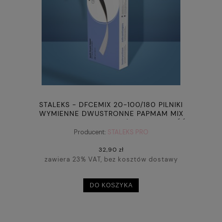
STALEKS - DFCEMIX 20-100/180 PILNIKI
WYMIENNE DWUSTRONNE PAPMAM MIX
EXPERT (MIĘKKIE PODŁOŻE) ZIARNISTOŚĆ
100/180 (25 SZT.)
Producent:
STALEKS PRO
32,90 zł
zawiera 23% VAT, bez kosztów dostawy
DO KOSZYKA