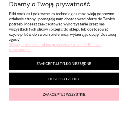
Dbamy o Twoją prywatność
Pliki cookies i pokrewne im technologie umożliwiają poprawne
działanie strony i pomagają nam dostosować ofertę do Twoich
potrzeb. Możesz zaakceptować wykorzystanie przez nas
wszystkich tych plików i przejść do sklepu lub dostosować
użycie plików do swoich preferencji, wybierając opcję "Dostosuj
zgody".
Więcej o plikach cookies przeczytasz w naszej Polityce
prywatności.
ZAAKCEPTUJ TYLKO NIEZBĘDNE
STALEKS - WYMIENNE PILNIKI BIAŁE NA BAZIE
DOSTOSUJ ZGODY
MIĘKKIEJ DO PILNIKA PROSTEGO EXPERT 20
GRIT 100 (30 SZT)
Producent:
STALEKS PRO
ZAAKCEPTUJ WSZYSTKIE
28,90 zł
zawiera 23% VAT, bez kosztów dostawy
DO KOSZYKA