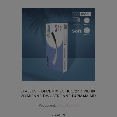
STALEKS - DFCEMIX 20-180/240 PILNIKI
WYMIENNE DWUSTRONNE PAPMAM MIX
EXPERT (MIĘKKIE PODŁOŻE) GRADACJA
180/240 (25 SZT.)
Producent:
STALEKS PRO
26,60 zł