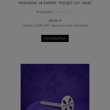
PODODISC M EXPERT "PDLSET-20" ORAZ
ZESTAW PILNIKÓW JEDNORAZOWYCH 180
GRIT 5 SZT (20 MM)
Producent:
STALEKS PRO
58,00 zł
zawiera 23% VAT, bez kosztów dostawy
DO KOSZYKA