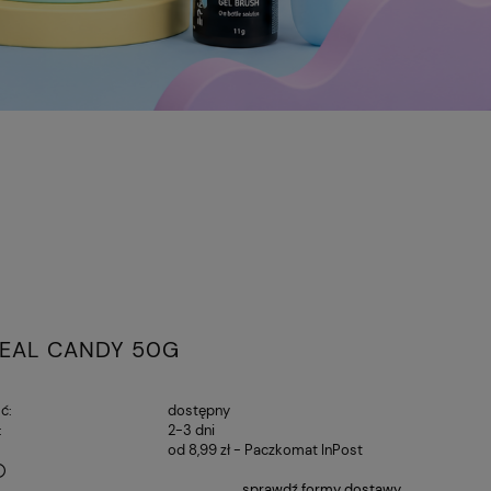
REAL CANDY 50G
ć:
dostępny
:
2-3 dni
od 8,99 zł
- Paczkomat InPost
sprawdź formy dostawy