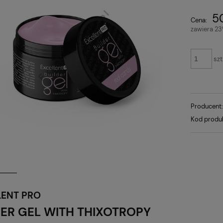
Cena nie zawiera ewentualnych kosztów
50
Cena:
płatności
zawiera 2
szt
Producent
Kod produ
LENT PRO
DER GEL WITH THIXOTROPY