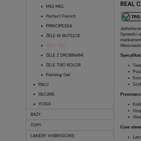
REAL 
MIG MIG
Perfect French
PRINCIPESSA
J
ednofazow
Sprawdzi si
ŻELE W BUTELCE
mankamenty 
ŻELE TIXO
Właściwości
ŻELE Z DROBINAMI
Specyfikac
ŻELE TIXO KOLOR
Twar
Pozi
Painting Gel
Kons
PALU
Szy
SILCARE
Przeznacz
YOSHI
Krót
Uzup
BAZY
Utwa
TOPY
Czas utwa
LAKIERY HYBRYDOWE
Lam