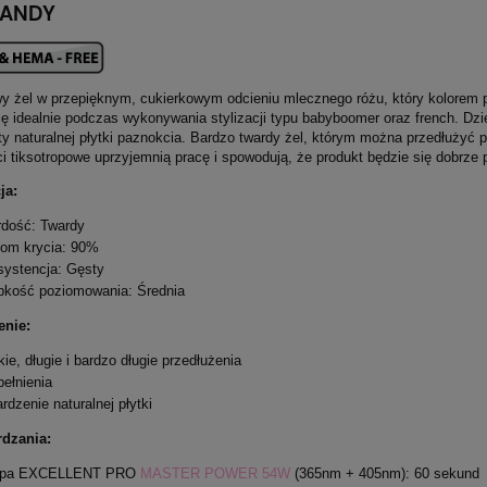
CANDY
y żel w przepięknym, cukierkowym odcieniu mlecznego różu, który kolorem p
ę idealnie podczas wykonywania stylizacji typu babyboomer oraz french. Dzi
naturalnej płytki paznokcia. Bardzo twardy żel, którym można przedłużyć pa
 tiksotropowe uprzyjemnią pracę i spowodują, że produkt będzie się dobrze 
ja:
dość: Twardy
om krycia: 90%
ystencja: Gęsty
bkość poziomowania: Średnia
enie:
kie, długie i bardzo długie przedłużenia
ełnienia
rdzenie naturalnej płytki
rdzania:
pa EXCELLENT PRO
MASTER POWER 54W
(365nm + 405nm): 60 sekund