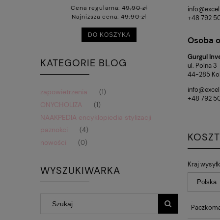
 zł
Cena regularna:
49,90 zł
Cen
info@excel
 zł
Najniższa cena:
49,90 zł
Naj
+48 792 5
DO KOSZYKA
Osoba o
Gurgul Inv
KATEGORIE BLOG
ul. Polna 3
44-285 Kob
info@excel
zapowietrzenia
(1)
+48 792 5
ONYCHOLIZA
(1)
NAAKPEDIA encyklopiedia stylizacji
paznokci
(4)
KOSZ
nowości
(0)
Kraj wysyłk
WYSZUKIWARKA
Paczkoma