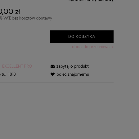
,00 zł
3% VAT, bez kosztów dostawy
.
DO KOSZYKA
dodaj do przechowalni
:
EXCELLENT PRO
zapytaj o produkt
ktu:
1818
poleć znajomemu