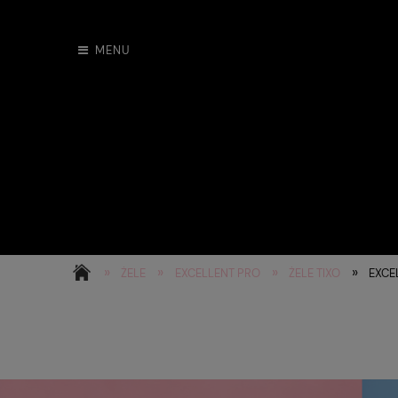
MENU
»
»
»
»
ŻELE
EXCELLENT PRO
ŻELE TIXO
EXCEL