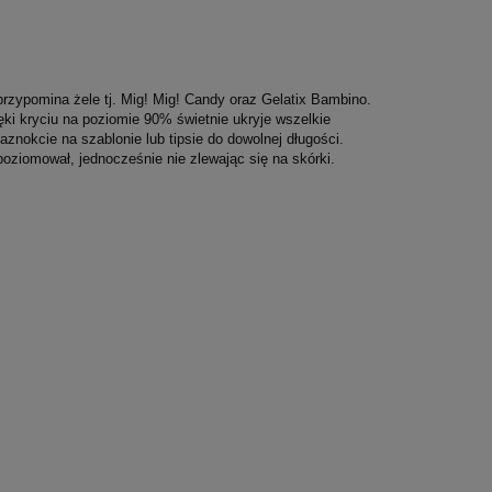
rzypomina żele tj. Mig! Mig! Candy oraz Gelatix Bambino.
ęki kryciu na poziomie 90% świetnie ukryje wszelkie
znokcie na szablonie lub tipsie do dowolnej długości.
poziomował, jednocześnie nie zlewając się na skórki.