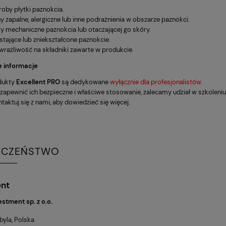
oby płytki paznokcia.
y zapalne, alergiczne lub inne podrażnienia w obszarze paznokci.
y mechaniczne paznokcia lub otaczającej go skóry.
tające lub zniekształcone paznokcie.
rażliwość na składniki zawarte w produkcie.
 informacje
dukty
Excellent PRO
są dedykowane
wyłącznie dla profesjonalistów
.
zapewnić ich bezpieczne i właściwe stosowanie, zalecamy udział w szkolen
taktuj się z nami, aby dowiedzieć się więcej.
ECZEŃSTWO
 SKILFUL BASE 32 BAZA
DIVNA - POLYGEL 07, 15 G
ent
YBRYDOWA 30 ML
estment sp. z o.o.
72,17 zł
44,91 zł
yla, Polska