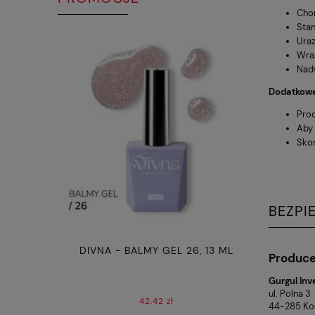
Chor
Stan
Uraz
Wras
Nadw
Dodatkowe
Pro
Aby 
Skon
BEZPI
OMA 150 ML
DIVNA - BALMY GEL 26, 13 ML
DIVNA -
Produc
H
Gurgul Inv
ul. Polna 3
42,42 zł
44-285 Kob