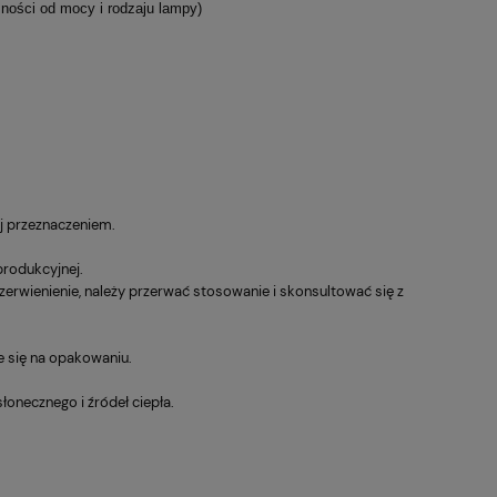
ości od mocy i rodzaju lampy)
ej przeznaczeniem.
produkcyjnej.
czerwienienie, należy przerwać stosowanie i skonsultować się z
e się na opakowaniu.
onecznego i źródeł ciepła.