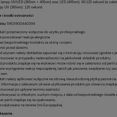
 lampy UV/LED (365nm + 405nm) oraz LED (405nm): 60-120 sekund (w zależn
py UV (365nm): 120 sekund
 i środki ostrożności
ktu:
5903900440394
ukt przeznaczony wyłącznie do użytku profesjonalnego.
 powodować reakcje alergiczne.
ać bezpośredniego kontaktu ze skórą i oczami.
nić przed dziećmi.
d użyciem należy dokładnie zapoznać się z instrukcją i stosować zgodnie z j
stosować w przypadku nadwrażliwości na jakikolwiek składnik produktu.
d produktu znajduje się na etykiecie i może różnić się w zależności od partii 
zie wystąpienia reakcji niepożądanej, takich jak pieczenie, swędzenie czy za
rzem.
ukt należy aplikować wyłącznie na zdrową, nieuszkodzoną płytkę paznokcia.
 Informacja o zalecanym okresie użytkowania produktu po otwarciu znajduj
stosować po upływie terminu ważności
chowywać w chłodnym, suchym miejscu, z dala od bezpośredniego światła sł
r partii znajduje się na opakowaniu.
odukowano na terenie Unii Europejskiej.
kazania