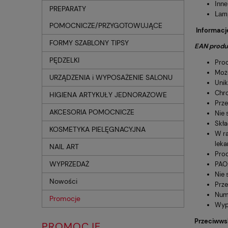
Inne
PREPARATY
Lam
POMOCNICZE/PRZYGOTOWUJĄCE
Informacje
FORMY SZABLONY TIPSY
EAN produ
PĘDZELKI
Prod
Może
URZĄDZENIA i WYPOSAŻENIE SALONU
Unik
Chro
HIGIENA ARTYKUŁY JEDNORAZOWE
Prze
AKCESORIA POMOCNICZE
Nie 
Skła
KOSMETYKA PIELĘGNACYJNA
W ra
leka
NAIL ART
Prod
WYPRZEDAŻ
PAO:
Nie 
Nowości
Prze
Nume
Promocje
Wypr
Przeciwws
PROMOCJE