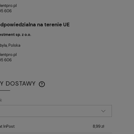
a regularna:
84,90 zł
Cena regularna:
49,90 zł
lentpro.pl
niższa cena:
84,90 zł
Najniższa cena:
49,90 zł
05 606
DO KOSZYKA
DO KOSZYKA
dpowiedzialna na terenie UE
estment sp. z o.o.
yla, Polska
lentpro.pl
05 606
TY DOSTAWY
CENA NIE ZAWIERA EWENTUALNYCH
i:
KOSZTÓW PŁATNOŚCI
t InPost
8,99 zł